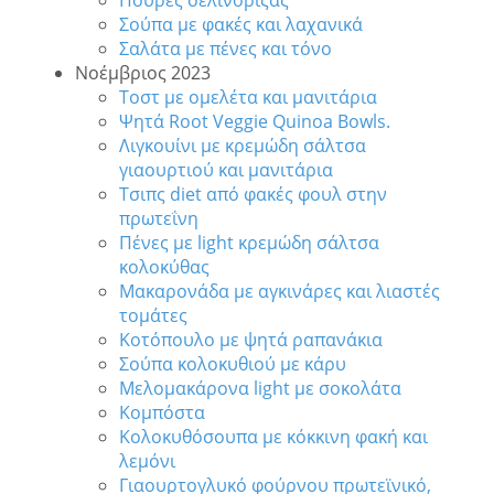
Πουρές σελινόριζας
Σούπα με φακές και λαχανικά
Σαλάτα με πένες και τόνο
Νοέμβριος 2023
Τοστ με ομελέτα και μανιτάρια
Ψητά Root Veggie Quinoa Bowls.
Λιγκουίνι με κρεμώδη σάλτσα
γιαουρτιού και μανιτάρια
Τσιπς diet από φακές φουλ στην
πρωτεΐνη
Πένες με light κρεμώδη σάλτσα
κολοκύθας
Μακαρονάδα με αγκινάρες και λιαστές
τομάτες
Κοτόπουλο με ψητά ραπανάκια
Σούπα κολοκυθιού με κάρυ
Μελομακάρονα light με σοκολάτα
Κομπόστα
Κολοκυθόσουπα με κόκκινη φακή και
λεμόνι
Γιαουρτογλυκό φούρνου πρωτεϊνικό,