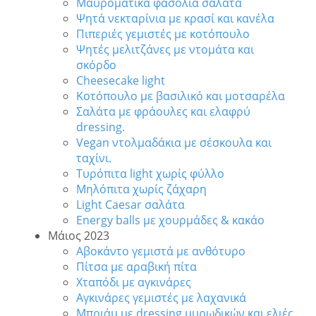
Μαυρομάτικα φασόλια σαλάτα
Ψητά νεκταρίνια με κρασί και κανέλα
Πιπεριές γεμιστές με κοτόπουλο
Ψητές μελιτζάνες με ντομάτα και
σκόρδο
Cheesecake light
Κοτόπουλο με βασιλικό και μοτσαρέλα
Σαλάτα με φράουλες και ελαφρύ
dressing.
Vegan ντολμαδάκια με σέσκουλα και
ταχίνι.
Τυρόπιτα light χωρίς φύλλο
Μηλόπιτα χωρίς ζάχαρη
Light Caesar σαλάτα
Energy balls με χουρμάδες & κακάο
Μάιος 2023
Αβοκάντο γεμιστά με ανθότυρο
Πίτσα με αραβική πίτα
Χταπόδι με αγκινάρες
Αγκινάρες γεμιστές με λαχανικά
Μπριάμ με dressing μυρωδικών και ελιές