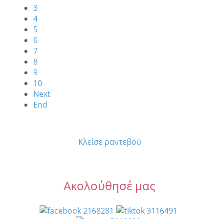
3
4
5
6
7
8
9
10
Next
End
Κλείσε ραντεβού
Ακολούθησέ μας