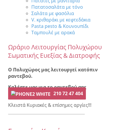
Πατάτες με μανιτάρια
Πατατοσαλάτα με τόνο
Σαλάτα με φασόλια
V. κριθαράκι με κεφτεδάκια
Pasta pesto & Κουνουπίδι
Ταμπουλέ με αρακά
Ωράριο Λειτουργίας Πολυχώρου
Σωματικής Ευεξίας & Διατροφής
Ο Πολυχώρος μας λειτουργεί κατόπιν
ραντεβού.
Καλέστε μας για το ραντεβού σας
210 72 47 404
Κλειστά Κυριακές & επίσημες αργίες!!!
¯¯¯¯¯¯¯¯¯¯¯¯¯¯¯¯¯¯¯¯¯¯¯¯¯¯¯¯¯¯¯¯¯